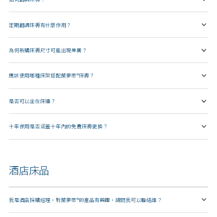
定期翻調床褥有什麼作用？
為何新購床褥尺寸可能出現差異？
應該使用哪種床架搭配蓆夢思®床褥？
是否可以坐在床邊？
十年保用是否涵蓋十年內的免費床褥更換？
酒店床品
我是酒店採購經理，對蓆夢思®的產品有興趣，請問我可以聯絡誰？