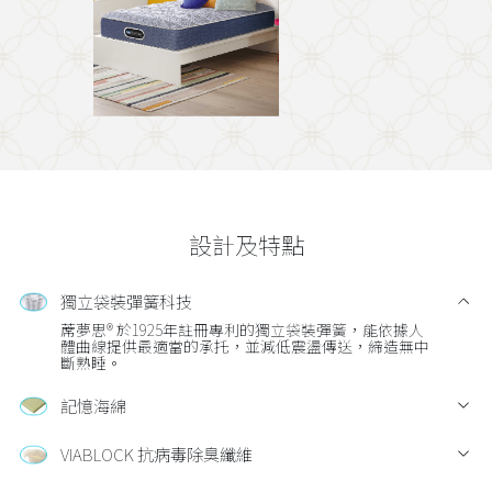
設計及特點
獨立袋裝彈簧科技
蓆夢思® 於1925年註冊專利的獨立袋裝彈簧，能依據人
體曲線提供最適當的承托，並減低震盪傳送，締造無中
斷熟睡。
記憶海綿
VIABLOCK 抗病毒除臭纖維