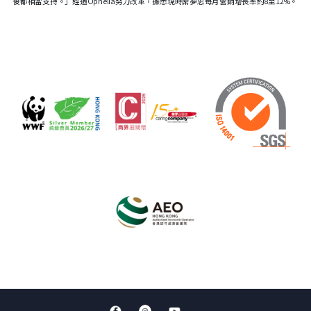
後都相當支持。」經過Ophelia努力改革，據悉現時蓆夢思每月營銷增長率約8至12%。