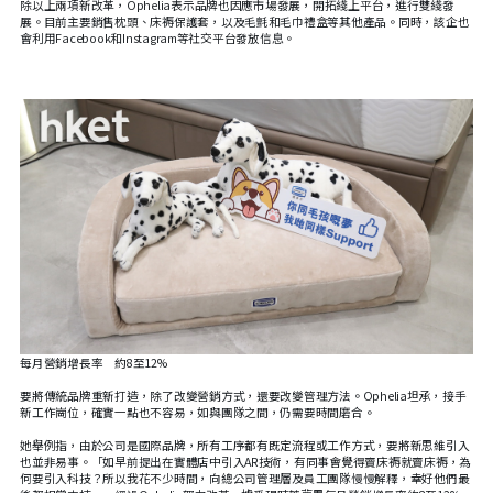
除以上兩項新改革，Ophelia表示品牌也因應市場發展，開拓綫上平台，進行雙綫發
展。目前主要銷售枕頭、床褥保護套，以及毛氈和毛巾禮盒等其他產品。同時，該企也
會利用Facebook和Instagram等社交平台發放信息。
每月營銷增長率 約8至12%
要將傳統品牌重新打造，除了改變營銷方式，還要改變管理方法。Ophelia坦承，接手
新工作崗位，確實一點也不容易，如與團隊之間，仍需要時間磨合。
她舉例指，由於公司是國際品牌，所有工序都有既定流程或工作方式，要將新思維引入
也並非易事。「如早前提出在實體店中引入AR技術，有同事會覺得賣床褥就賣床褥，為
何要引入科技？所以我花不少時間，向總公司管理層及員工團隊慢慢解釋，幸好他們最