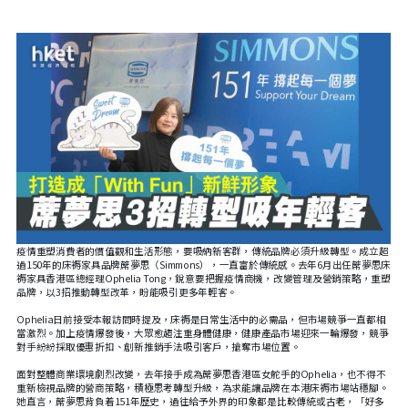
疫情重塑消費者的價值觀和生活形態，要吸納新客群，傳統品牌必須升級轉型。成立超
過150年的床褥家具品牌蓆夢思（Simmons），一直富於傳統感。去年6月出任蓆夢思床
褥家具香港區總經理Ophelia Tong，銳意要把握疫情商機，改變管理及營銷策略，重塑
品牌，以3招推動轉型改革，盼能吸引更多年輕客。
Ophelia日前接受本報訪問時提及，床褥是日常生活中的必需品，但市場競爭一直都相
當激烈。加上疫情爆發後，大眾愈趨注重身體健康，健康產品市場迎來一輪爆發，競爭
對手紛紛採取優惠折扣、創新推銷手法吸引客戶，搶奪市場位置。
面對整體商業環境劇烈改變，去年接手成為蓆夢思香港區女舵手的Ophelia，也不得不
重新檢視品牌的營商策略，積極思考轉型升級，為求能讓品牌在本港床褥市場站穩腳。
她直言，蓆夢思背負着151年歷史，過往給予外界的印象都是比較傳統或古老，「好多