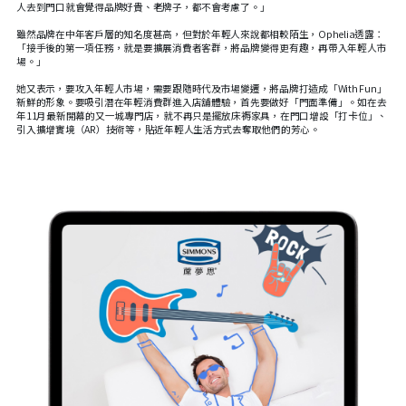
人去到門口就會覺得品牌好貴、老牌子，都不會考慮了。」
雖然品牌在中年客戶層的知名度甚高，但對於年輕人來說都相較陌生，Ophelia透露：
「接手後的第一項任務，就是要擴展消費者客群，將品牌變得更有趣，再帶入年輕人市
場。」
她又表示，要攻入年輕人市場，需要跟隨時代及市場變遷，將品牌打造成「With Fun」
新鮮的形象。要吸引潛在年輕消費群進入店舖體驗，首先要做好「門面準備」。如在去
年11月最新開幕的又一城專門店，就不再只是擺放床褥家具，在門口增設「打卡位」、
引入擴增實境（AR）技術等，貼近年輕人生活方式去奪取他們的芳心。